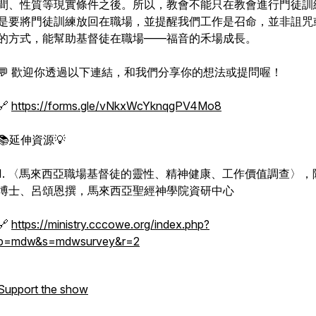
間、性質等現實條件之後。所以，教會不能只在教會進行門徒訓
是要將門徒訓練放回在職場，並提醒我們工作是召命，並非詛咒
的方式，能幫助基督徒在職場——福音的禾場成長。
💬 歡迎你透過以下連結，和我們分享你的想法或提問喔！
🔗
https://forms.gle/vNkxWcYknqgPV4Mo8
📚延伸資源💡
1. 〈馬來西亞職場基督徒的靈性、精神健康、工作價值調查〉，
博士、呂頌恩撰，馬來西亞聖經神學院資研中心
🔗
https://ministry.cccowe.org/index.php?
p=mdw&s=mdwsurvey&r=2
Support the show