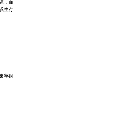
練，而
或生存
陳漢祖