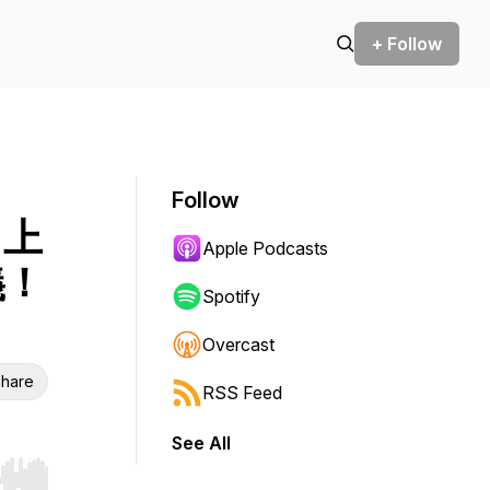
+ Follow
Follow
，上
Apple Podcasts
義！
Spotify
》
Overcast
hare
RSS Feed
See All