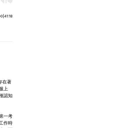
r end. Hold shift to jump forward or backward.
00
|
41:18
存在著
服上
種認知
第一考
工作時