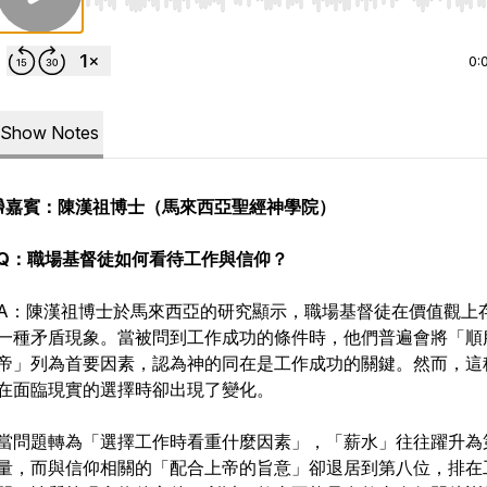
Use Left/Right to seek, Home/End to jump to start o
0:
Show Notes
️
嘉賓：陳漢祖博士（馬來西亞聖經神學院）
Q：職場基督徒如何看待工作與信仰？
A：陳漢祖博士於馬來西亞的研究顯示，職場基督徒在價值觀上
一種矛盾現象。當被問到工作成功的條件時，他們普遍會將「順
帝」列為首要因素，認為神的同在是工作成功的關鍵。然而，這
在面臨現實的選擇時卻出現了變化。
當問題轉為「選擇工作時看重什麼因素」，「薪水」往往躍升為
量，而與信仰相關的「配合上帝的旨意」卻退居到第八位，排在