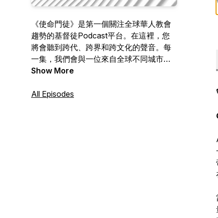
《使命門徒》是第一個關注全球華人教會
趨勢的基督徒Podcast平台。在這裡，您
將會聽到跨代、跨界和跨文化的聲音。每
一集，我們會與一位來自全球不同城市的
華人基督徒領袖對話，一起探索當代關鍵
Show More
的議題和挑戰。我們期待透過聆聽來認識

不同的文化，透過了解彼此的差異，重新
All Episodes
反思自身處境，並學習以多向的思維去看
待事物，激蕩想法、前膽未來！放眼世
界，洞悉時代；觀看上帝作為，回應福音
整全使命！ 每週持續更新。