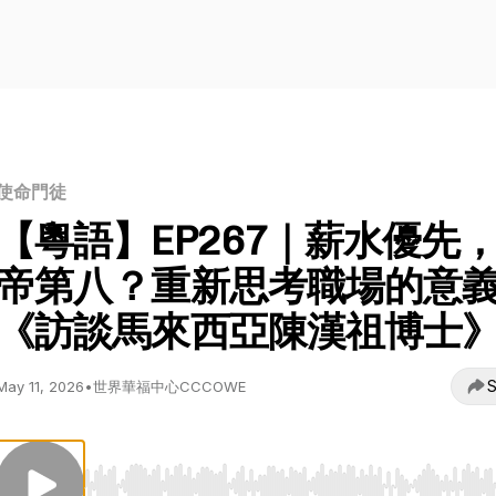
使命門徒
【粵語】EP267｜薪水優先
帝第八？重新思考職場的意
《訪談馬來西亞陳漢祖博士
S
May 11, 2026
•
世界華福中心CCCOWE