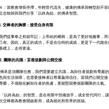
Ａ：當教會增長停滯，年輕世代流失，健康的傳承與轉型刻不容
立忠牧師與我們分享「以終為始」的傳承智慧。
1.⁠ ⁠交棒者的胸襟：接受自身有限
我們從事奉之初就牢記：上帝給的權柄，是為了更好地服事，而
己有。因此，真正的成功，不是在位時的成就，更是下一代能在
基礎上，走得更遠。
2.⁠ 團隊的共識：妥善規劃與公開交接
傳承是項團隊任務，我們需要建立共識，為卸任者規劃有尊嚴的
色與生活保障，也需要接棒者以尊重贏得信任。當我們公開交接
尊榮，不僅能化解卸任者的焦慮，更能堅固整個新團隊的士氣。
「以終為始」的智慧，是在有限中預備放手，成全世代同行，讓
次交棒都為教會開啟新局，成為彼此和世界的祝福。