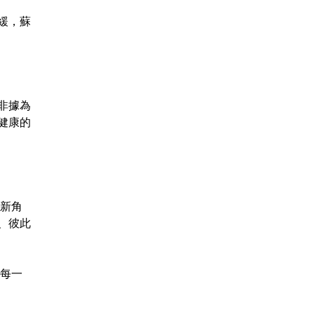
緩，蘇
非據為
健康的
新角
、彼此
每一