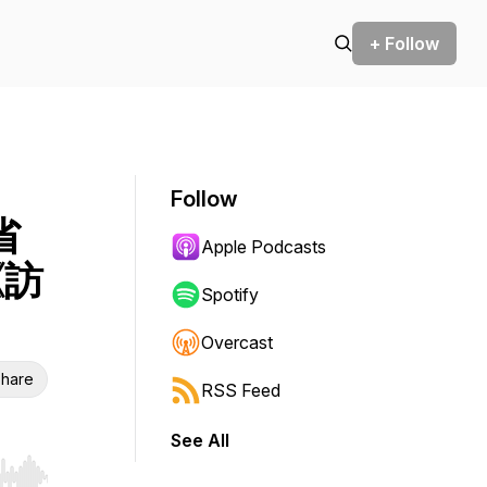
+ Follow
Follow
省
Apple Podcasts
《訪
Spotify
Overcast
hare
RSS Feed
See All