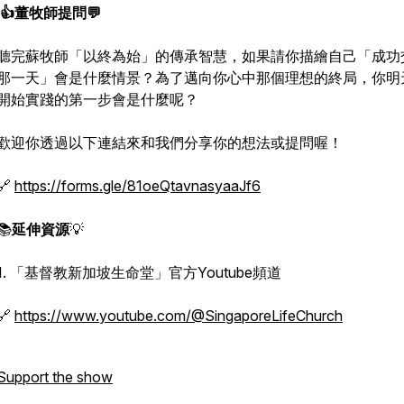
👍董牧師提問💬
聽完蘇牧師「以終為始」的傳承智慧，如果請你描繪自己「成功
那一天」會是什麼情景？為了邁向你心中那個理想的終局，你明
開始實踐的第一步會是什麼呢？
歡迎你透過以下連結來和我們分享你的想法或提問喔！
🔗
https://forms.gle/81oeQtavnasyaaJf6
📚
延伸資源
💡
1. 「基督教新加坡生命堂」官方Youtube頻道
🔗
https://www.youtube.com/@SingaporeLifeChurch
Support the show