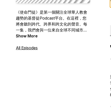
《使命門徒》是第一個關注全球華人教會
趨勢的基督徒Podcast平台。在這裡，您
將會聽到跨代、跨界和跨文化的聲音。每
一集，我們會與一位來自全球不同城市的
華人基督徒領袖對話，一起探索當代關鍵
Show More
的議題和挑戰。我們期待透過聆聽來認識
不同的文化，透過了解彼此的差異，重新
All Episodes
反思自身處境，並學習以多向的思維去看
待事物，激蕩想法、前膽未來！放眼世
界，洞悉時代；觀看上帝作為，回應福音
整全使命！ 每週持續更新。