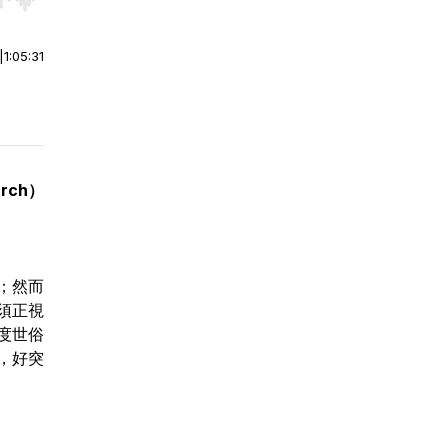
r end. Hold shift to jump forward or backward.
|
1:05:31
rch）
；然而
須正視
度世俗
，好突