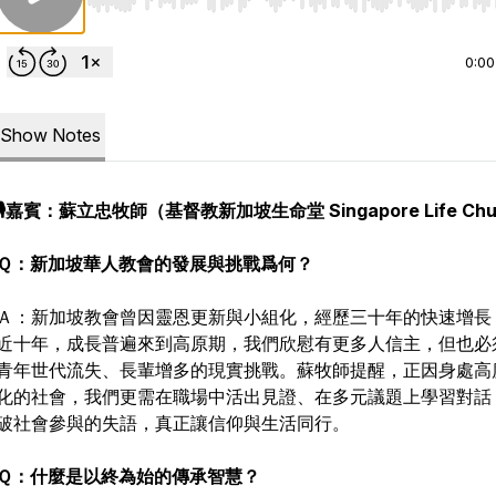
Use Left/Right to seek, Home/End to jump to start o
0:00
Show Notes
🎙️嘉賓：蘇立忠牧師（基督教新加坡生命堂 Singapore Life Chu
Ｑ：新加坡華人教會的發展與挑戰爲何？
Ａ：新加坡教會曾因靈恩更新與小組化，經歷三十年的快速增長
近十年，成長普遍來到高原期，我們欣慰有更多人信主，但也必
青年世代流失、長輩增多的現實挑戰。蘇牧師提醒，正因身處高
化的社會，我們更需在職場中活出見證、在多元議題上學習對話
破社會參與的失語，真正讓信仰與生活同行。
Ｑ：什麼是以終為始的傳承智慧？