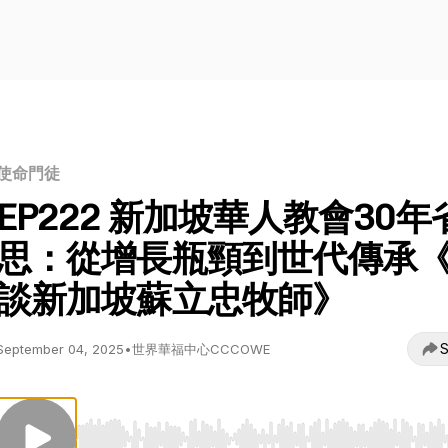
使命門徒
EP222 新加坡華人教會30年
思：從增長瓶頸到世代傳承
談新加坡蘇立忠牧師》
S
September 04, 2025
•
世界華福中心CCCOWE